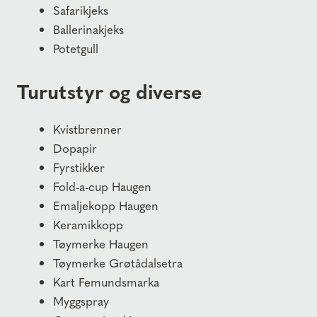
Safarikjeks
Ballerinakjeks
Potetgull
Turutstyr og diverse
Kvistbrenner
Dopapir
Fyrstikker
Fold-a-cup Haugen
Emaljekopp Haugen
Keramikkopp
Tøymerke Haugen
Tøymerke Grøtådalsetra
Kart Femundsmarka
Myggspray