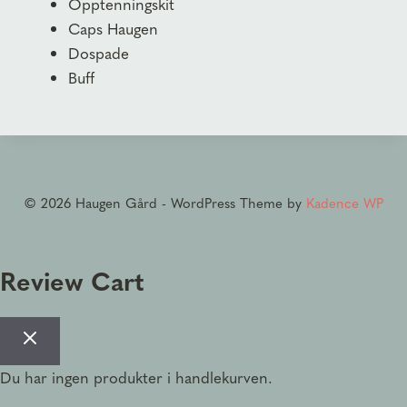
Opptenningskit
Caps Haugen
Dospade
Buff
© 2026 Haugen Gård - WordPress Theme by
Kadence WP
Review Cart
Du har ingen produkter i handlekurven.