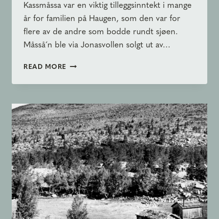
Kassmåssa var en viktig tilleggsinntekt i mange
år for familien på Haugen, som den var for
flere av de andre som bodde rundt sjøen.
Måsså´n ble via Jonasvollen solgt ut av…
MÅSSÅBUA
READ MORE
ETTER
OSKAR
HAUGEN