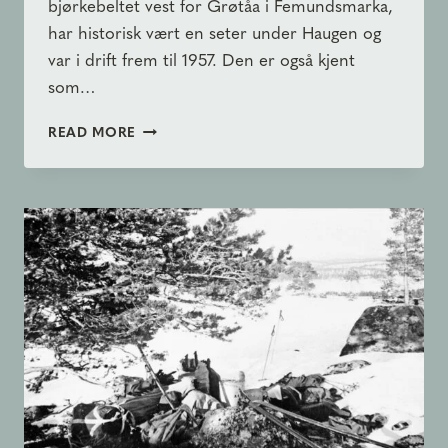
bjørkebeltet vest for Grøtåa i Femundsmarka,
har historisk vært en seter under Haugen og
var i drift frem til 1957. Den er også kjent
som…
BOTANIKK
READ MORE
PÅ
GRØTÅDALSSETRA:
EN
KULTURMARK
PREGET
AV
TID
OG
NATUR