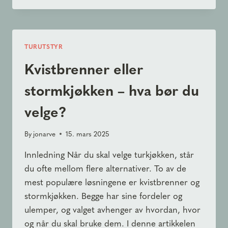
GUIDE
TIL
OPPLEVELSER
RUNDT
TURUTSTYR
FEMUND
Kvistbrenner eller
stormkjøkken – hva bør du
velge?
By
jonarve
15. mars 2025
Innledning Når du skal velge turkjøkken, står
du ofte mellom flere alternativer. To av de
mest populære løsningene er kvistbrenner og
stormkjøkken. Begge har sine fordeler og
ulemper, og valget avhenger av hvordan, hvor
og når du skal bruke dem. I denne artikkelen