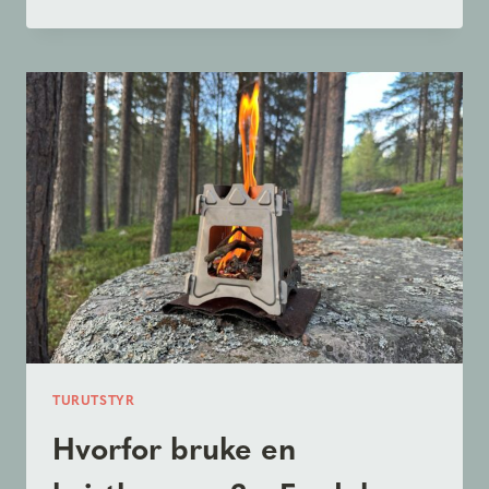
TENNE
OPP
OG
BRUKE
EN
KVISTBRENNER
EFFEKTIVT
TURUTSTYR
Hvorfor bruke en