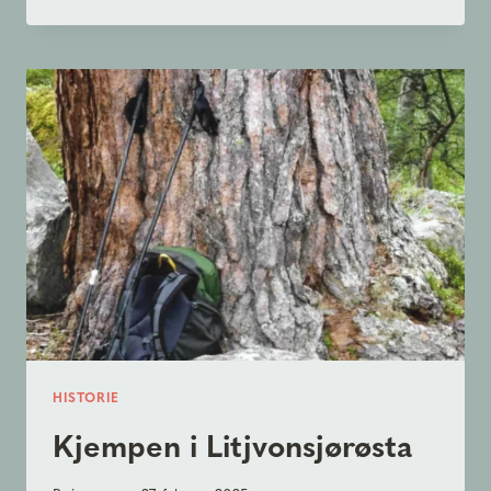
BRUKE
EN
KVISTBRENNER?
–
FORDELER
SAMMENLIGNET
MED
ANDRE
TYPER
TURKJØKKEN
HISTORIE
Kjempen i Litjvonsjørøsta