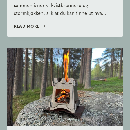
sammenligner vi kvistbrennere og
stormkjøkken, slik at du kan finne ut hva…
KVISTBRENNER
READ MORE
ELLER
STORMKJØKKEN
–
HVA
BØR
DU
VELGE?