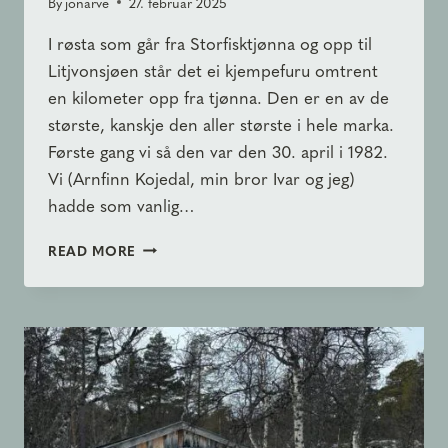
By
jonarve
27. februar 2025
I røsta som går fra Storfisktjønna og opp til
Litjvonsjøen står det ei kjempefuru omtrent
en kilometer opp fra tjønna. Den er en av de
største, kanskje den aller største i hele marka.
Første gang vi så den var den 30. april i 1982.
Vi (Arnfinn Kojedal, min bror Ivar og jeg)
hadde som vanlig…
KJEMPEN
READ MORE
I
LITJVONSJØRØSTA