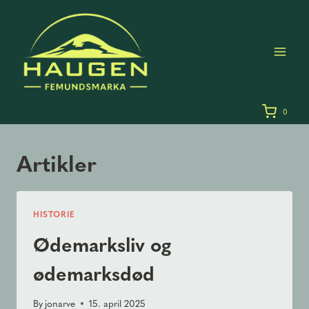
Skip
to
content
0
Artikler
HISTORIE
Ødemarksliv og
ødemarksdød
By
jonarve
15. april 2025