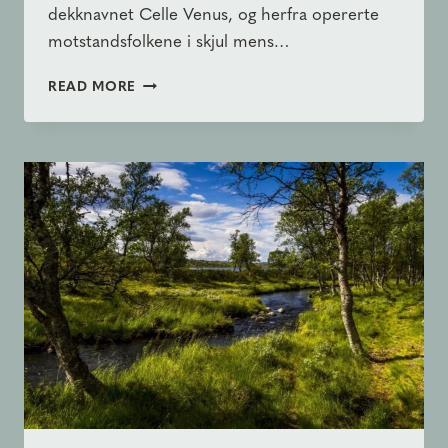
dekknavnet Celle Venus, og herfra opererte
motstandsfolkene i skjul mens…
MOTSTANDSKAMPEN
READ MORE
I
GRØTÅDALEN
–
HISTORIEN
OM
CELLE
VENUS