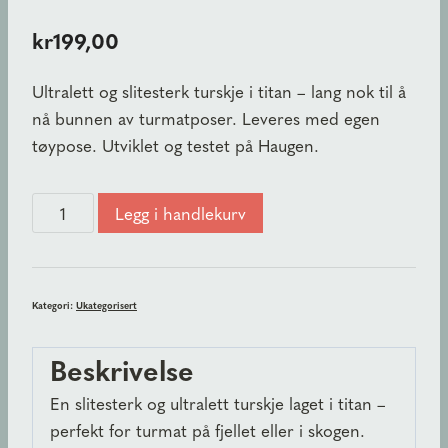
kr
199,00
Ultralett og slitesterk turskje i titan – lang nok til å
nå bunnen av turmatposer. Leveres med egen
tøypose. Utviklet og testet på Haugen.
Lang
Legg i handlekurv
turskje
i
titan
Kategori:
Ukategorisert
antall
Beskrivelse
En slitesterk og ultralett turskje laget i titan –
perfekt for turmat på fjellet eller i skogen.