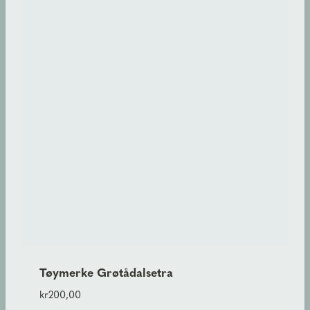
Tøymerke Grøtådalsetra
kr
200,00