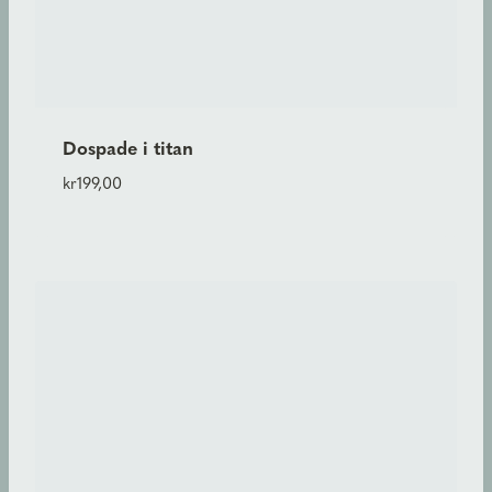
Dospade i titan
kr
199,00