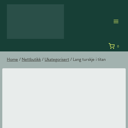
Skip
to
content
0
Home
/
Nettbutikk
/
Ukategorisert
/
Lang turskje i titan