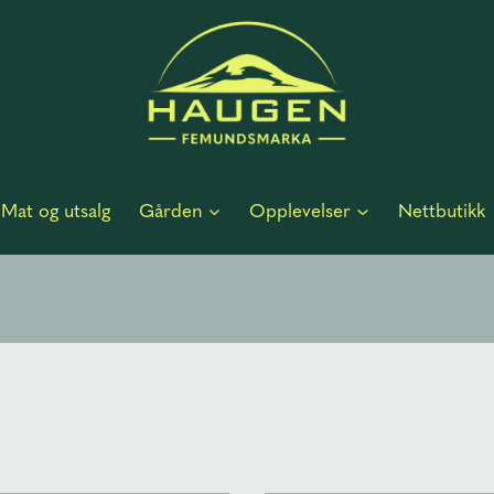
Mat og utsalg
Gården
Opplevelser
Nettbutikk