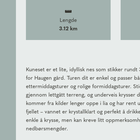
Lengde
3.12 km
Kuneset er et lite, idyllisk nes som stikker rund
for Haugen gård. Turen dit er enkel og passer bå
ettermiddagsturer og rolige formiddagsturer. St
gjennom lettgått terreng, og underveis krysser 
kommer fra kilder lenger oppe i lia og har rent 
fjellet – vannet er krystallklart og perfekt å dri
enkle å krysse, men kan kreve litt oppmerksomh
nedbørsmengder.