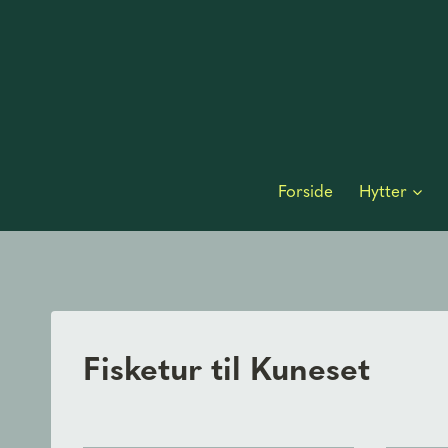
Skip
to
content
Forside
Hytter
Fisketur til Kuneset