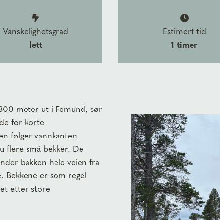
Vanskelighetsgrad
Estimert tid
lett
1 timer
t 300 meter ut i Femund, sør
de for korte
ien følger vannkanten
du flere små bekker. De
under bakken hele veien fra
kke. Bekkene er som regel
et etter store