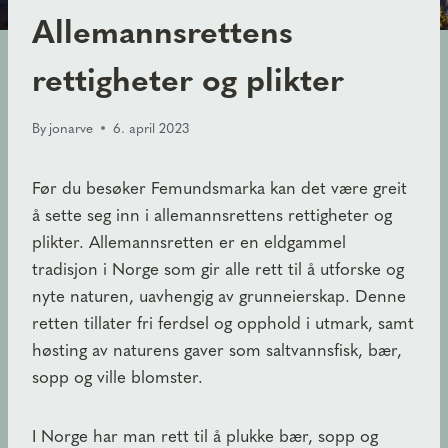
Allemannsrettens
rettigheter og plikter
By
jonarve
6. april 2023
Før du besøker Femundsmarka kan det være greit
å sette seg inn i allemannsrettens rettigheter og
plikter. Allemannsretten er en eldgammel
tradisjon i Norge som gir alle rett til å utforske og
nyte naturen, uavhengig av grunneierskap. Denne
retten tillater fri ferdsel og opphold i utmark, samt
høsting av naturens gaver som saltvannsfisk, bær,
sopp og ville blomster.
I Norge har man rett til å plukke bær, sopp og