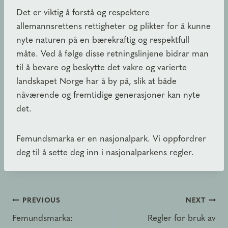
Det er viktig å forstå og respektere
allemannsrettens rettigheter og plikter for å kunne
nyte naturen på en bærekraftig og respektfull
måte. Ved å følge disse retningslinjene bidrar man
til å bevare og beskytte det vakre og varierte
landskapet Norge har å by på, slik at både
nåværende og fremtidige generasjoner kan nyte
det.
Femundsmarka er en nasjonalpark. Vi oppfordrer
deg til å sette deg inn i nasjonalparkens regler.
Innleggsnavigasjon
PREVIOUS
NEXT
Femundsmarka:
Regler for bruk av